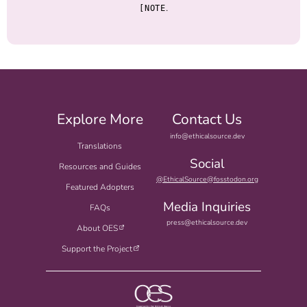
.
[NOTE
Explore More
Contact Us
info@ethicalsource.dev
Translations
Social
Resources and Guides
@EthicalSource@fosstodon.org
Featured Adopters
Media Inquiries
FAQs
press@ethicalsource.dev
About OES
Support the Project