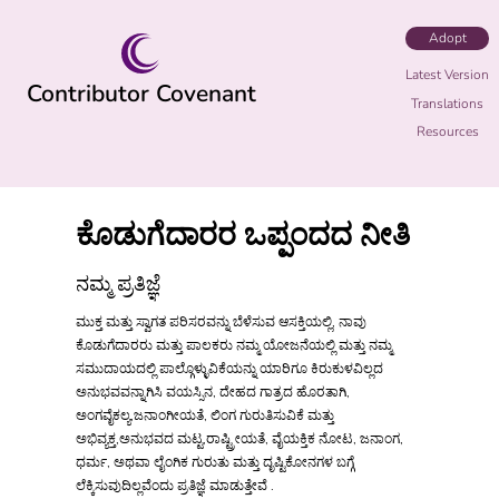
Adopt
Latest Version
Contributor Covenant
Translations
Resources
ಕೊಡುಗೆದಾರರ ಒಪ್ಪಂದದ ನೀತಿ
ನಮ್ಮ ಪ್ರತಿಜ್ಞೆ
ಮುಕ್ತ ಮತ್ತು ಸ್ವಾಗತ ಪರಿಸರವನ್ನು ಬೆಳೆಸುವ ಆಸಕ್ತಿಯಲ್ಲಿ, ನಾವು
ಕೊಡುಗೆದಾರರು ಮತ್ತು ಪಾಲಕರು ನಮ್ಮ ಯೋಜನೆಯಲ್ಲಿ ಮತ್ತು ನಮ್ಮ
ಸಮುದಾಯದಲ್ಲಿ ಪಾಲ್ಗೊಳ್ಳುವಿಕೆಯನ್ನು ಯಾರಿಗೂ ಕಿರುಕುಳವಿಲ್ಲದ
ಅನುಭವವನ್ನಾಗಿಸಿ ವಯಸ್ಸಿನ, ದೇಹದ ಗಾತ್ರದ ಹೊರತಾಗಿ,
ಅಂಗವೈಕಲ್ಯ,ಜನಾಂಗೀಯತೆ, ಲಿಂಗ ಗುರುತಿಸುವಿಕೆ ಮತ್ತು
ಅಭಿವ್ಯಕ್ತ,ಅನುಭವದ ಮಟ್ಟ,ರಾಷ್ಟ್ರೀಯತೆ, ವೈಯಕ್ತಿಕ ನೋಟ, ಜನಾಂಗ,
ಧರ್ಮ, ಅಥವಾ ಲೈಂಗಿಕ ಗುರುತು ಮತ್ತು ದೃಷ್ಟಿಕೋನಗಳ ಬಗ್ಗೆ
ಲೆಕ್ಕಿಸುವುದಿಲ್ಲವೆಂದು ಪ್ರತಿಜ್ಞೆ ಮಾಡುತ್ತೇವೆ .