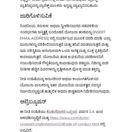
ಪ್ರಾತಿನಿಧ್ಯವನ್ನು ಪ್ರಾಜೆಕ್ಟ್ ಪಾಲಕರು ಇನ್ನಷ್ಟು ವ್ಯಾಖ್ಯಾನಿಸಬಹುದು.
ಜಾರಿಗೊಳಿಸುವಿಕೆ
ನಿಂದನೀಯ, ಕಿರುಕುಳ, ಅಥವಾ ಸ್ವೀಕರಿಸಲಾಗದ ನಡವಳಿಕೆಯ
ಸಂದರ್ಭಗಳು ಅಸ್ಥಿತ್ವಕ್ಕೆ ಬಂದೊಡನೆ ಯೋಜನಾ ತಂಡವನ್ನು [INSERT
EMAIL ADDRESS] ನಲ್ಲಿ ಸಂಪರ್ಕಿಸುವ ಮೂಲಕ ವರದಿ ಮಾಡಿ. ಎಲ್ಲಾ
ದೂರುಗಳನ್ನು ಪರಿಶೀಲಿಸಲಾಗುತ್ತದೆ ಮತ್ತು ತನಿಖೆ ಮಾಡಲಾಗುತ್ತದೆ ಮತ್ತು
ಇದು ಪರಿಸ್ಥಿತಿಯ ಅನುಗುಣವಾಗಿ ಒಂದು ಅಗತ್ಯ ಮತ್ತು ಸೂಕ್ತ ಪ್ರತಿಕ್ರಿಯೆಗೆ
ಕಾರಣವಾಗುತ್ತದೆ. ಯೋಜನೆಯ ತಂಡ ಆ ಘಟನೆಯ ವರದಿಗಾರನಿಗೆ
ಸಂಬಂಧಿಸಿದಂತೆ ಗೌಪ್ಯತೆಯನ್ನು ಕಾಪಾಡುವುದು ಕಡ್ಡಾಯ. ನಿರ್ದಿಷ್ಟ ಜಾರಿ
ನೀತಿಗಳ ಹೆಚ್ಚಿನ ವಿವರಗಳನ್ನು ಪ್ರತ್ಯೇಕವಾಗಿ ಪೋಸ್ಟ್ ಮಾಡ ತಕ್ಕದ್ದು.
ನೀತಿ ಸಂಹಿತೆಯನ್ನು ಅನುಸರಿಸದ ಅಥವಾ ಕಾರ್ಯಗತಗೊಳಿಸದ
ಯೋಜನಾ ಪಾಲಕರನ್ನು ಇತರ ಯೋಜನೆಯ ನಾಯಕತ್ವದ ಸದಸ್ಯರ
ನಿರ್ಣಯಿಸಲ್ಪಟ್ಟಂತೆ ತಾತ್ಕಾಲಿಕ ಅಥವಾ ಶಾಶ್ವತವಾಗಿ ನಿಷೇದಿಸಲಾಗುವುದು.
ಆಟ್ರಿಬ್ಯೂಷನ್
ಈ ನೀತಿ ಸಂಹಿತೆಯು
ಕೊಡುಗೆದಾರರ ಒಪ್ಪಂದ
, ವರ್ಷನ 1.4, ಇಂದ
ಅಳವಡಿಸಲ್ಪಟ್ಟಿದೆ ಮತ್ತು
https://www.contributor-
covenant.org/kn/version/1/4/code-of-conduct.html
ನಲ್ಲಿ
ಲಭ್ಯವಿದೆ.