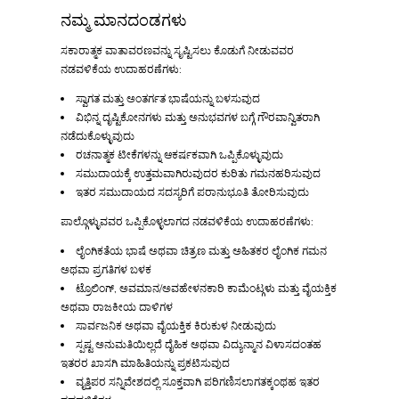
ನಮ್ಮ ಮಾನದಂಡಗಳು
ಸಕಾರಾತ್ಮಕ ವಾತಾವರಣವನ್ನು ಸೃಷ್ಟಿಸಲು ಕೊಡುಗೆ ನೀಡುವವರ
ನಡವಳಿಕೆಯ ಉದಾಹರಣೆಗಳು:
ಸ್ವಾಗತ ಮತ್ತು ಅಂತರ್ಗತ ಭಾಷೆಯನ್ನು ಬಳಸುವುದ
ವಿಭಿನ್ನ ದೃಷ್ಟಿಕೋನಗಳು ಮತ್ತು ಅನುಭವಗಳ ಬಗ್ಗೆ ಗೌರವಾನ್ವಿತರಾಗಿ
ನಡೆದುಕೊಳ್ಳುವುದು
ರಚನಾತ್ಮಕ ಟೀಕೆಗಳನ್ನು ಆಕರ್ಷಕವಾಗಿ ಒಪ್ಪಿಕೊಳ್ಳುವುದು
ಸಮುದಾಯಕ್ಕೆ ಉತ್ತಮವಾಗಿರುವುದರ ಕುರಿತು ಗಮನಹರಿಸುವುದ
ಇತರ ಸಮುದಾಯದ ಸದಸ್ಯರಿಗೆ ಪರಾನುಭೂತಿ ತೋರಿಸುವುದು
ಪಾಲ್ಗೊಳ್ಳುವವರ ಒಪ್ಪಿಕೊಳ್ಳಲಾಗದ ನಡವಳಿಕೆಯ ಉದಾಹರಣೆಗಳು:
ಲೈಂಗಿಕತೆಯ ಭಾಷೆ ಅಥವಾ ಚಿತ್ರಣ ಮತ್ತು ಅಹಿತಕರ ಲೈಂಗಿಕ ಗಮನ
ಅಥವಾ ಪ್ರಗತಿಗಳ ಬಳಕ
ಟ್ರೊಲಿಂಗ್, ಅವಮಾನ/ಅವಹೇಳನಕಾರಿ ಕಾಮೆಂಟ್ಗಳು ಮತ್ತು ವೈಯಕ್ತಿಕ
ಅಥವಾ ರಾಜಕೀಯ ದಾಳಿಗಳ
ಸಾರ್ವಜನಿಕ ಅಥವಾ ವೈಯಕ್ತಿಕ ಕಿರುಕುಳ ನೀಡುವುದು
ಸ್ಪಷ್ಟ ಅನುಮತಿಯಿಲ್ಲದೆ ದೈಹಿಕ ಅಥವಾ ವಿದ್ಯುನ್ಮಾನ ವಿಳಾಸದಂತಹ
ಇತರರ ಖಾಸಗಿ ಮಾಹಿತಿಯನ್ನು ಪ್ರಕಟಿಸುವುದ
ವೃತ್ತಿಪರ ಸನ್ನಿವೇಶದಲ್ಲಿ ಸೂಕ್ತವಾಗಿ ಪರಿಗಣಿಸಲಾಗತಕ್ಕಂಥಹ ಇತರ