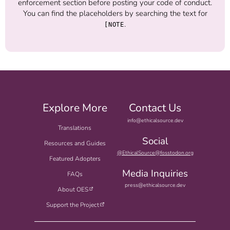
enforcement section before posting your code of conduct.
You can find the placeholders by searching the text for
.
[NOTE
Explore More
Contact Us
info@ethicalsource.dev
Translations
Social
Resources and Guides
@EthicalSource@fosstodon.org
Featured Adopters
Media Inquiries
FAQs
press@ethicalsource.dev
About OES
Support the Project