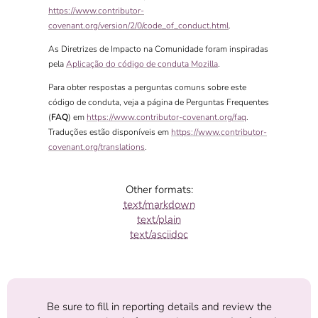
https://www.contributor-
covenant.org/version/2/0/code_of_conduct.html
.
As Diretrizes de Impacto na Comunidade foram inspiradas
pela
Aplicação do código de conduta Mozilla
.
Para obter respostas a perguntas comuns sobre este
código de conduta, veja a página de Perguntas Frequentes
(
FAQ
) em
https://www.contributor-covenant.org/faq
.
Traduções estão disponíveis em
https://www.contributor-
covenant.org/translations
.
Other formats:
text/markdown
text/plain
text/asciidoc
Be sure to fill in reporting details and review the